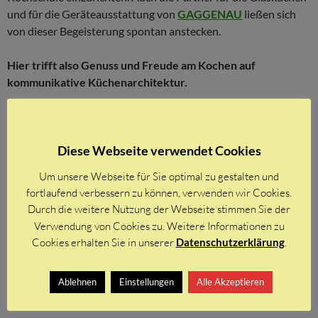
und für die Geräteausstattung von
GAGGENAU
ließen sich
von dieser Begeisterung spontan anstecken.
Hier trifft also Genuss und Freude am Kochen auf
kommunikative Küchenarchitektur.
Glänzende Glasfronten treffen auf kernige Eichepaneele und
feinen Satinlack. Als Arbeitsplatten wurde erstmals 8mm
Diese Webseite verwendet Cookies
dünnes Sicherheitsglas aus der Industrie eingesetzt, dass
bisher in der Küchenwelt völlig unbekannt ist. Das selbe Glas
Um unsere Webseite für Sie optimal zu gestalten und
wurde auch als Schwadenfangraum der beiden Sindern-Essen
fortlaufend verbessern zu können, verwenden wir Cookies.
verwendet und zur Verblüffung der ersten Besucher von innen
Durch die weitere Nutzung der Webseite stimmen Sie der
mit LED-Licht beleuchtet. Am besten schauen Sie mal herein
Verwendung von Cookies zu. Weitere Informationen zu
und buchen gleich ihren Lieblingskochkurs.
Cookies erhalten Sie in unserer
Datenschutzerklärung
.
Wenn Sie nun auch Lust auf einzigartige Küchenideen
Ablehnen
Einstellungen
Alle Akzeptieren
bekommen haben, freuen wir uns über Ihren Besuch in
Arnsberg-Niedereimer.