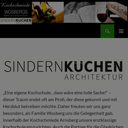
Zum
Inhalt
springen
Suchen
Kochschmiede Arnsberg
PRIMÄR
MENÜ
„Eine eigene Kochschule…dass wäre eine tolle Sache!“ –
dieser Traum endet oft am Profi, der diese gekonnt und mit
Herzblut betreiben möchte. Daher freuten wir uns ganz
besonders, als Familie Wosberg uns die Gelegenheit gab,
innerhalb der Kochschmiede Arnsberg unsere erstklassige
Kochschule einzurichten. Auch die Partner für die Glasküchen